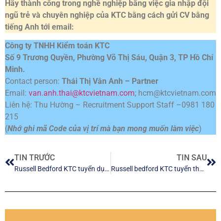
Hãy thành công trong nghề nghiệp bằng việc gia nhập đội
ngũ trẻ và chuyên nghiệp của KTC bằng cách gửi CV bằng
tiếng Anh tới email:
Công ty TNHH Kiểm toán KTC
Số 9 Trương Quyền, Phường Võ Thị Sáu, Quận 3, TP Hồ Chí
Minh.
Contact person:
Thái Thị Vân Anh – Partner
Email:
van.anh.thai@ktcvietnam.com
; hcm@ktcvietnam.com
Liên hệ: Thu Hường – Recruitment Support Staff –0981 180
215
(
Nhớ ghi mã Code của vị trí mà bạn mong muốn làm việc
)
TIN TRƯỚC
TIN SAU
Russell Bedford KTC tuyển dụng kế toán viên và chuyên viên kế toán cao cấp
Russell bedford KTC tuyển thực tập sinh năm 2022 – 2023