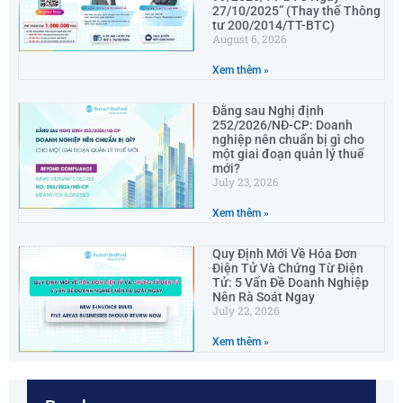
27/10/2025” (Thay thế Thông
tư 200/2014/TT-BTC)
August 6, 2026
Xem thêm »
Đằng sau Nghị định
252/2026/NĐ-CP: Doanh
nghiệp nên chuẩn bị gì cho
một giai đoạn quản lý thuế
mới?
July 23, 2026
Xem thêm »
Quy Định Mới Về Hóa Đơn
Điện Tử Và Chứng Từ Điện
Tử: 5 Vấn Đề Doanh Nghiệp
Nên Rà Soát Ngay
July 22, 2026
Xem thêm »