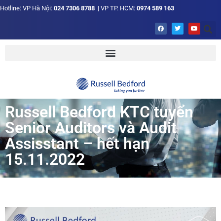
Hotline: VP Hà Nội:
024 7306 8788
| VP TP. HCM:
0974 589 163
Russell Bedford KTC tuyển
Senior Auditors và Audit
Assisstant – hết hạn
15.11.2022