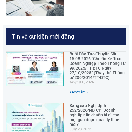
Tin và sự kiện mới đăng
Buổi Đào Tạo Chuyên Sâu –
15.08.2026 “Chế Độ Kế Toán
Doanh Nghiệp Theo Thông Tư
99/2025/TT-BTC Ngày
27/10/2025” (Thay thế Thông
tư 200/2014/TT-BTC)
August 6, 2026
Xem thêm »
Đằng sau Nghị định
252/2026/NĐ-CP: Doanh
nghiệp nên chuẩn bị gì cho
một giai đoạn quản lý thuế
mới?
July 23, 2026