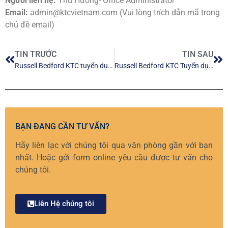
Người liên hệ:
Thu Hường- Office Administrator
Email:
admin@ktcvietnam.com (Vui lòng trích dẫn mã trong
chủ đề email)
TIN TRƯỚC
TIN SAU
Russell Bedford KTC tuyển dụng năm 2021
Russell Bedford KTC Tuyển dụng nhân sự kiểm toán
BẠN ĐANG CẦN TƯ VẤN?
Hãy liên lạc với chúng tôi qua văn phòng gần với bạn
nhất. Hoặc gởi form online yêu cầu được tư vấn cho
chúng tôi.
Liên Hệ chúng tôi