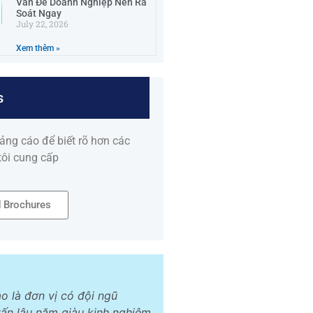
Vấn Đề Doanh Nghiệp Nên Rà
Soát Ngay
July 22, 2026
Xem thêm »
s
uảng cáo để biết rõ hơn các
tôi cung cấp
 Brochures
o là đơn vị có đội ngũ
vấn lâu năm giàu kinh nghiêm,