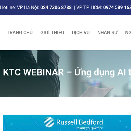
Hotline: VP Hà Nội:
024 7306 8788
| VP TP. HCM:
0974 589 16
TRANG CHỦ
GIỚI THIỆU
DỊCH VỤ
NHÂN SỰ
NG
KTC WEBINAR – Ứng dụng AI t