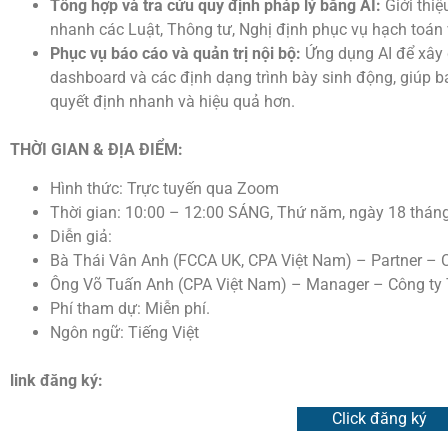
Tổng hợp và tra cứu quy định pháp lý bằng AI:
Giới thiệ
nhanh các Luật, Thông tư, Nghị định phục vụ hạch toán 
Phục vụ báo cáo và quản trị nội bộ:
Ứng dụng AI để xây 
dashboard và các định dạng trình bày sinh động, giúp ba
quyết định nhanh và hiệu quả hơn.
THỜI GIAN & ĐỊA ĐIỂM:
Hình thức: Trực tuyến qua Zoom
Thời gian: 10:00 – 12:00 SÁNG, Thứ năm, ngày 18 thá
Diễn giả:
Bà Thái Vân Anh (FCCA UK, CPA Việt Nam) – Partner –
Ông Võ Tuấn Anh (CPA Việt Nam) – Manager – Công ty
Phí tham dự: Miễn phí.
Ngôn ngữ: Tiếng Việt
link đăng ký:
Click đăng ký