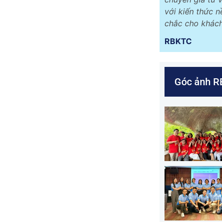
với kiến thức n
chắc cho khách
RBKTC
Góc ảnh 