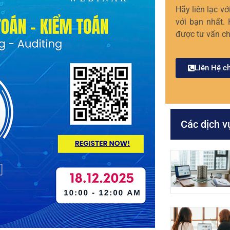
Hãy liên lạc v
với bạn nhất.
được tư vấn ch
Liên Hệ c
Các dịch v