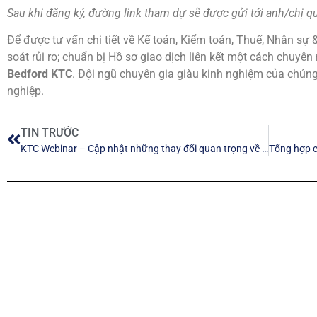
Sau khi đăng ký, đường link tham dự sẽ được gửi tới anh/chị 
Để được tư vấn chi tiết về Kế toán, Kiểm toán, Thuế, Nhân sự 
soát rủi ro; chuẩn bị Hồ sơ giao dịch liên kết một cách chuyên 
Bedford KTC
. Đội ngũ chuyên gia giàu kinh nghiệm của chún
nghiệp.
TIN TRƯỚC
KTC Webinar – Cập nhật những thay đổi quan trọng về chế độ kế toán từ 2026