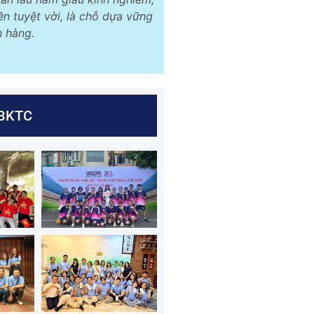
ền tuyệt vời, là chỗ dựa vững
 hàng.
RBKTC