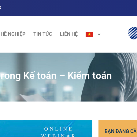
3
HỀ NGHIỆP
TIN TỨC
LIÊN HỆ
rong Kế toán – Kiểm toán
BẠN ĐANG CẦ