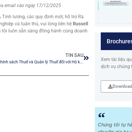
qua email vào ngày 17/12/2025
& Tính lương, các quy định mới; hỗ trợ Rà
nghiệp và tuân thủ, vui lòng liên hệ
Russell
g tôi luôn sẵn sàng đồng hành cùng doanh
Brochure
TIN SAU
Xem tài liệu q
Tổng hợp chính sách Thuế và Quản lý Thuế đối với Hộ kinh doanh, Cá nhân kinh doanh.
dịch vụ chúng 
Download
Chúng tôi tự hà
chuyên gia tư 