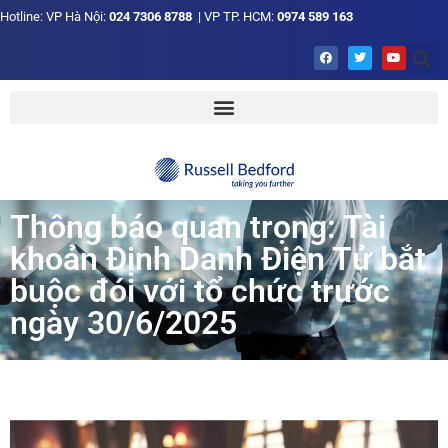
Hotline: VP Hà Nội:
024 7306 8788
| VP TP. HCM:
0974 589 163
Thông báo quan trọng: Tài
khoản Định Danh Điện Tử bắt
buộc đói với tổ chức trước
ngày 30/6/2025