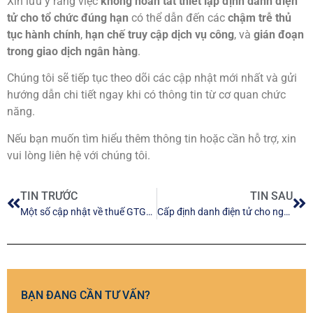
Xin lưu ý rằng việc
không hoàn tất thiết lập định danh điện
tử cho tổ chức đúng hạn
có thể dẫn đến các
chậm trễ thủ
tục hành chính
,
hạn chế truy cập dịch vụ công
, và
gián đoạn
trong giao dịch ngân hàng
.
Chúng tôi sẽ tiếp tục theo dõi các cập nhật mới nhất và gửi
hướng dẫn chi tiết ngay khi có thông tin từ cơ quan chức
năng.
Nếu bạn muốn tìm hiểu thêm thông tin hoặc cần hỗ trợ, xin
vui lòng liên hệ với chúng tôi.
TIN TRƯỚC
TIN SAU
Một số cập nhật về thuế GTGT từ 1/7/2025 doanh nghiệp cần quan tâm
Cấp định danh điện tử cho người nước ngoài cư trú tại Việt Nam
BẠN ĐANG CẦN TƯ VẤN?