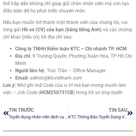
thể hấp dẫn không chỉ giúp giữ chân nhân viên mà còn tạo
điều kiện để họ phát triển chuyên môn.
Nếu bạn muốn trở thành một thành viên của chúng tôi, vui
lòng gửi
Hồ sơ (CV) của bạn (bằng tiếng Anh)
và các chứng
chỉ khác (nếu có) tới địa chỉ sau:
Công ty TNHH Kiểm toán KTC – Chi nhánh TP. HCM
Địa chỉ
: 9 Trương Quyền, Phường Xuân Hòa, TP Hồ Chí
Minh
Người liên hệ:
Trúc Trần – Office Manager
Email:
admin@ktcvietnam.com
Lưu ý:
Nhớ ghi mã Code của vị trí mà bạn mong muốn làm
việc – Job Code (
HCM250731CB
) trong hồ sơ ứng tuyển
TIN TRƯỚC
TIN SAU
Tuyển dụng nhân viên dịch vụ kế toán
KTC Thông Báo Tuyển Dụng Vị Trí Nhân Viên Kiểm Toán Năm 2026