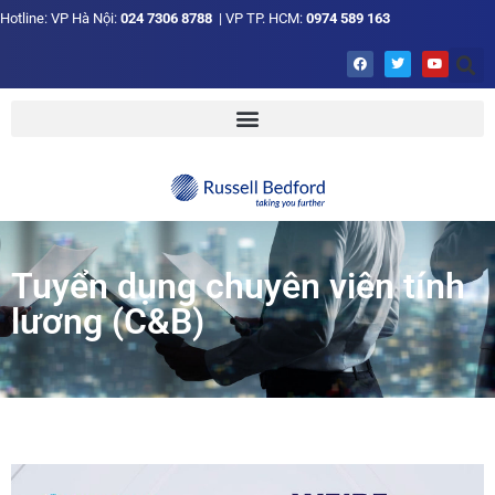
Hotline: VP Hà Nội:
024 7306 8788
| VP TP. HCM:
0974 589 163
Tuyển dụng chuyên viên tính
lương (C&B)