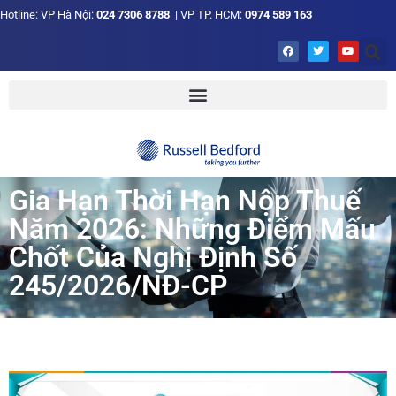
Hotline: VP Hà Nội:
024 7306 8788
| VP TP. HCM:
0974 589 163
Gia Hạn Thời Hạn Nộp Thuế
Năm 2026: Những Điểm Mấu
Chốt Của Nghị Định Số
245/2026/NĐ-CP