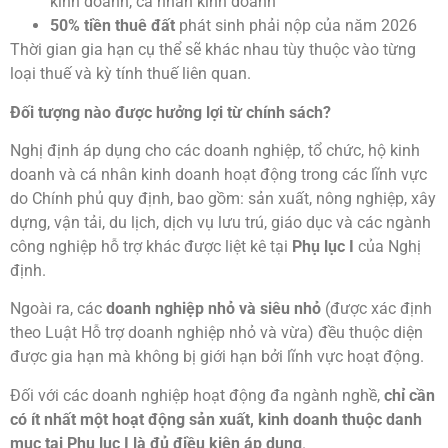
kinh doanh, cá nhân kinh doanh
50% tiền thuê đất
phát sinh phải nộp của năm 2026
Thời gian gia hạn cụ thể sẽ khác nhau tùy thuộc vào từng
loại thuế và kỳ tính thuế liên quan.
Đối tượng nào được hưởng lợi từ chính sách?
Nghị định áp dụng cho các doanh nghiệp, tổ chức, hộ kinh
doanh và cá nhân kinh doanh hoạt động trong các lĩnh vực
do Chính phủ quy định, bao gồm: sản xuất, nông nghiệp, xây
dựng, vận tải, du lịch, dịch vụ lưu trú, giáo dục và các ngành
công nghiệp hỗ trợ khác được liệt kê tại
Phụ lục I
của Nghị
định.
Ngoài ra, các
doanh nghiệp nhỏ và siêu nhỏ
(được xác định
theo Luật Hỗ trợ doanh nghiệp nhỏ và vừa) đều thuộc diện
được gia hạn mà không bị giới hạn bởi lĩnh vực hoạt động.
Đối với các doanh nghiệp hoạt động đa ngành nghề,
chỉ cần
có ít nhất một hoạt động sản xuất, kinh doanh thuộc danh
mục tại Phụ lục I là đủ điều kiện áp dụng
.