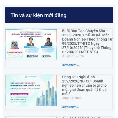
Tin và sự kiện mới đăng
Buổi Đào Tạo Chuyên Sâu –
15.08.2026 “Chế Độ Kế Toán
Doanh Nghiệp Theo Thông Tư
99/2025/TT-BTC Ngày
27/10/2025” (Thay thế Thông
tư 200/2014/TT-BTC)
August 6, 2026
Xem thêm »
Đằng sau Nghị định
252/2026/NĐ-CP: Doanh
nghiệp nên chuẩn bị gì cho
một giai đoạn quản lý thuế
mới?
July 23, 2026
Xem thêm »