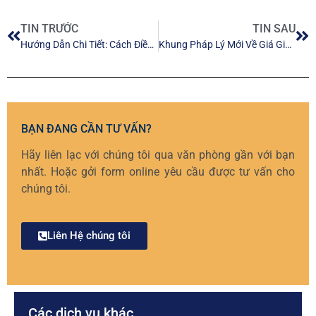
TIN TRƯỚC
TIN SAU
Hướng Dẫn Chi Tiết: Cách Điền Và Nộp Báo Cáo Y Tế Và Báo Cáo Tai Nạn Lao Động – Hạn nộp trước ngày 5/7/2026
Khung Pháp Lý Mới Về Giá Giao Dịch Liên Kết: Những Điểm Nhấn Cốt Lõi Của Nghị định số 255/2026/NĐ-CP
BẠN ĐANG CẦN TƯ VẤN?
Hãy liên lạc với chúng tôi qua văn phòng gần với bạn
nhất. Hoặc gởi form online yêu cầu được tư vấn cho
chúng tôi.
Liên Hệ chúng tôi
Các dịch vụ khác