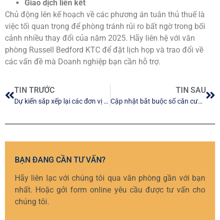
Giao dịch liên kết
Chủ động lên kế hoạch về các phương án tuân thủ thuế là
việc tối quan trọng để phòng tránh rủi ro bất ngờ trong bối
cảnh nhiều thay đổi của năm 2025. Hãy liên hệ với văn
phòng Russell Bedford KTC để đặt lịch họp và trao đổi về
các vấn đề mà Doanh nghiệp bạn cần hỗ trợ.
TIN TRƯỚC
TIN SAU
Dự kiến sắp xếp lại các đơn vị quản lý thuế nhà nước
Cập nhật bắt buộc số căn cước công dân và định danh cá nhân đối với người tham gia bảo hiểm xã hội , bảo hiểm y tế.
BẠN ĐANG CẦN TƯ VẤN?
Hãy liên lạc với chúng tôi qua văn phòng gần với bạn
nhất. Hoặc gởi form online yêu cầu được tư vấn cho
chúng tôi.