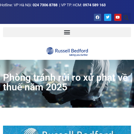
Hotline: VP Hà Nội:
024 7306 8788
| VP TP. HCM:
0974 589 163
Phòng tránh rủi ro xử phạt về
thuế năm 2025